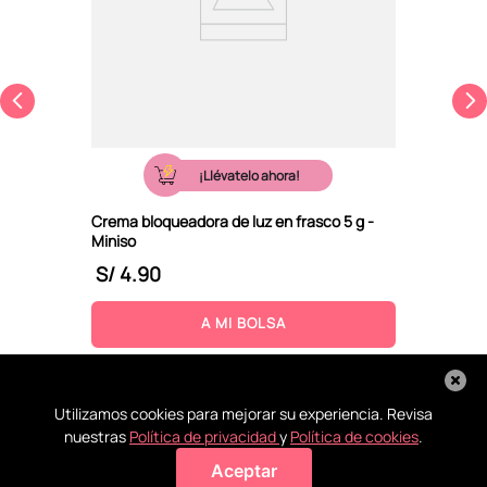
¡Llévatelo ahora!
Crema bloqueadora de luz en frasco 5 g -
Miniso
S/
4
.
90
A MI BOLSA
Utilizamos cookies para mejorar su experiencia. Revisa
nuestras
Política de privacidad
y
Política de cookies
.
Aceptar
Agregar a mi bolsa