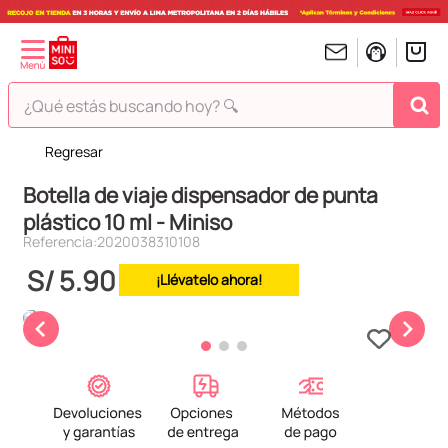
¿Qué estás buscando hoy? 🔍
Regresar
TÉRMINOS MÁS BUSCADOS
Botella de viaje dispensador de punta
1
.
peluches
plástico 10 ml - Miniso
2
.
hello kitty
Referencia
:
2020038310108
3
.
bt21s
S/
5
.
90
¡Llévatelo ahora!
4
.
chiikawas
5
.
my melody
6
.
tomatodo
7
.
harry potter
8
.
stitch