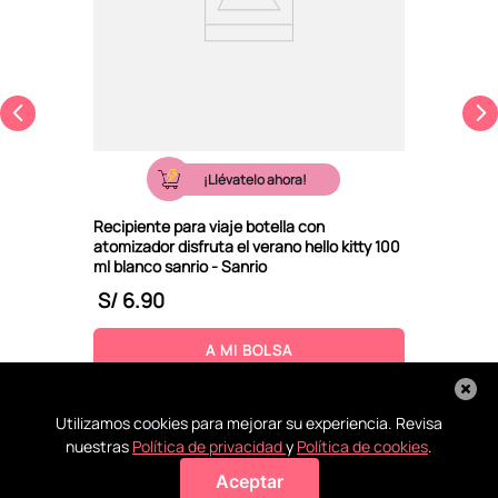
¡Llévatelo ahora!
Recipiente para viaje botella con
atomizador disfruta el verano hello kitty 100
ml blanco sanrio - Sanrio
S/
6
.
90
A MI BOLSA
Utilizamos cookies para mejorar su experiencia. Revisa
nuestras
Política de privacidad
y
Política de cookies
.
Aceptar
Agregar a mi bolsa