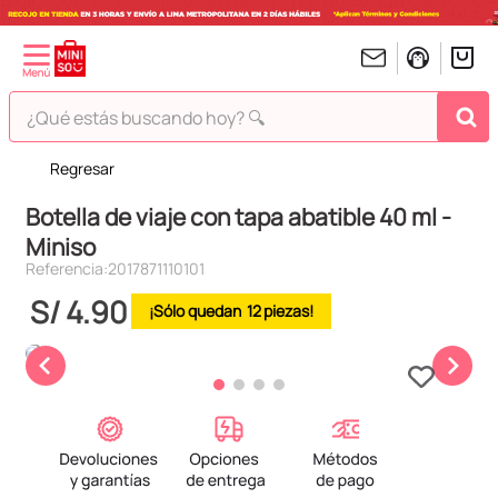
¿Qué estás buscando hoy? 🔍
Regresar
TÉRMINOS MÁS BUSCADOS
Botella de viaje con tapa abatible 40 ml -
1
.
peluches
Miniso
2
.
hello kitty
Referencia
:
2017871110101
3
.
bt21s
S/
4
.
90
12
4
.
chiikawas
5
.
my melody
6
.
harry potter
7
.
tomatodo
8
.
stitch