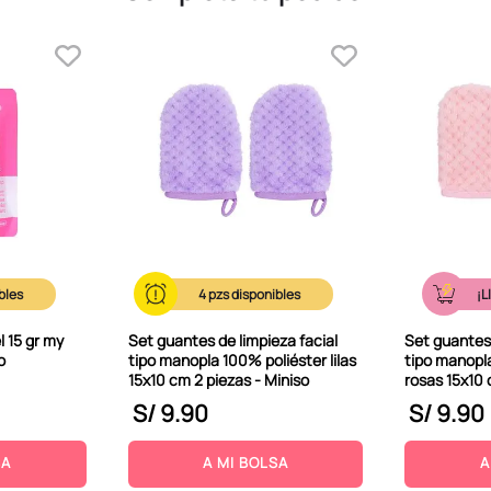
4
¡L
l 15 gr my
Set guantes de limpieza facial
Set guantes 
o
tipo manopla 100% poliéster lilas
tipo manopl
15x10 cm 2 piezas - Miniso
rosas 15x10 
S/
9
.
90
S/
9
.
90
SA
A MI BOLSA
A