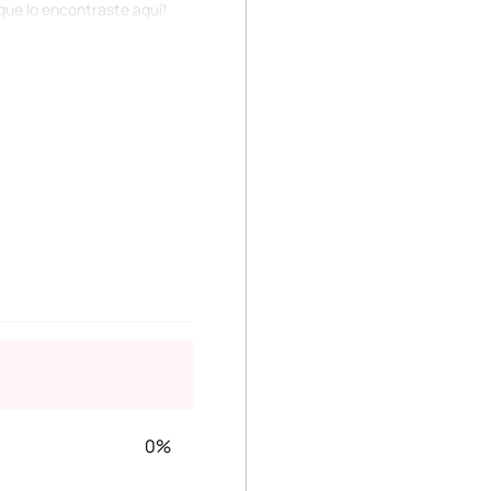
que lo encontraste aquí!
ecitos pásala en las zonas
tural el exceso de grasa en
0%