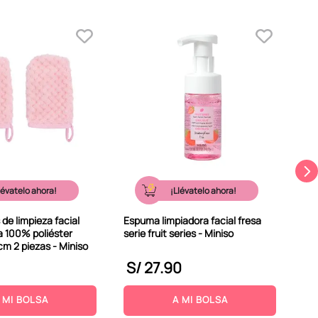
Lim
cen
lévatelo ahora!
¡Llévatelo ahora!
de limpieza facial
Espuma limpiadora facial fresa
a 100% poliéster
serie fruit series - Miniso
cm 2 piezas - Miniso
S/
27
.
90
S
 MI BOLSA
A MI BOLSA