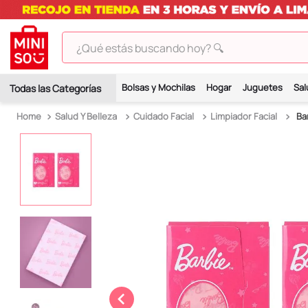
¿Qué estás buscando hoy? 🔍
TÉRMINOS MÁS BUSCADOS
Bolsas y Mochilas
Hogar
Juguetes
Sal
1
.
peluches
Salud Y Belleza
Cuidado Facial
Limpiador Facial
Ba
2
.
hello kitty
3
.
bt21s
4
.
my melody
5
.
chiikawas
6
.
tomatodo
7
.
harry potter
8
.
kuromi
9
.
peluche