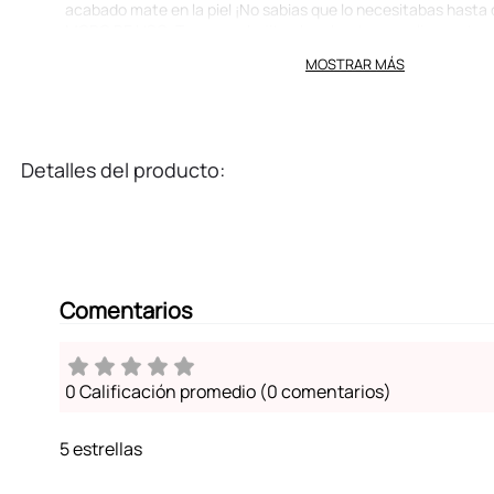
acabado mate en la piel ¡No sabias que lo necesitabas hasta 
MODO DE USO: Toma una hojita absorbente y con ligeros toqu
deseadas de tu rostro, el papel ira absorbiendo de manera na
MOSTRAR MÁS
tu piel.
Contiene 2 paquetes con 50 hojitas cada uno.
Detalles del producto:
Comentarios
0 Calificación promedio
(0 comentarios)
5 estrellas