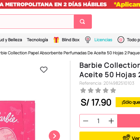
ud y Belleza
Tecnología
Blind Box
Licencias
Todo p
rbie Collection Papel Absorbente Perfumadas De Aceite 50 Hojas 2 Paquet
Barbie Collecti
Aceite 50 Hojas 
Referencia
:
2014982510103
S/
17
.
90
Ver