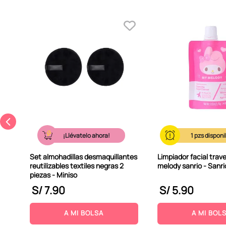
de
so
¡Llévatelo ahora!
1
Set almohadillas desmaquillantes
Limpiador facial trave
reutilizables textiles negras 2
melody sanrio - Sanri
piezas - Miniso
S/
7
.
90
S/
5
.
90
A MI BOLSA
A MI BOL