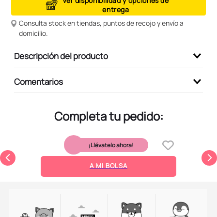
Ver disponibilidad y opciones de
entrega
9
.
peluche
Consulta stock en tiendas, puntos de recojo y envío a
10
.
kuromi
domicilio.
Descripción del producto
Comentarios
Completa tu pedido:
¡Llévatelo ahora!
A MI BOLSA