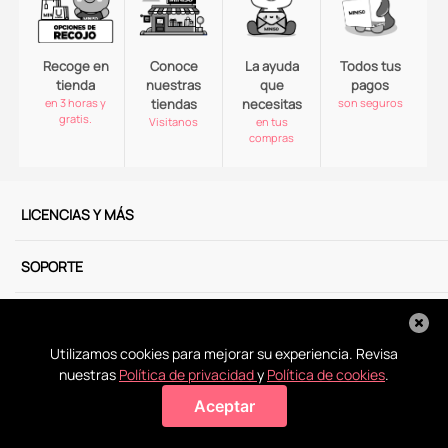
Recoge en
Conoce
La ayuda
Todos tus
tienda
nuestras
que
pagos
en 3 horas y
tiendas
necesitas
son seguros
gratis.
Visitanos
en tus
compras
LICENCIAS Y MÁS
SOPORTE
SERVICIOS
Utilizamos cookies para mejorar su experiencia. Revisa
NOSOTROS
nuestras
Política de privacidad
y
Política de cookies
.
Aceptar
Agregar a mi bolsa
MÉTODOS DE PAGO