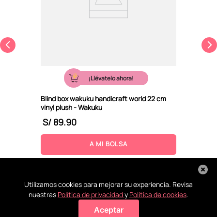
¡Llévatelo ahora!
Blind box wakuku handicraft world 22 cm
vinyl plush - Wakuku
S/
89
.
90
A MI BOLSA
Utilizamos cookies para mejorar su experiencia. Revisa
nuestras
Política de privacidad
y
Política de cookies
.
Aceptar
Agregar a mi bolsa