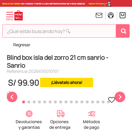
¿Qué estás buscando hoy? 🔍
Regresar
TÉRMINOS MÁS BUSCADOS
Blind box isla del zorro 21 cm sanrio -
1
.
peluches
Sanrio
2
.
hello kitty
Referencia
:
2026630010101
3
.
bt21s
S/
99
.
90
¡Llévatelo ahora!
4
.
my melody
5
.
chiikawas
6
.
tomatodo
7
.
harry potter
8
.
kuromi