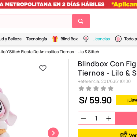
ud y Belleza
Tecnología
Blind Box
Licencias
Todo p
lo Y Stitch Fiesta De Animalitos Tiernos - Lilo & Stitch
Blindbox Con Figu
Tiernos - Lilo & 
Referencia
:
2017636110100
S/
59
.
90
¡Llév
Ver