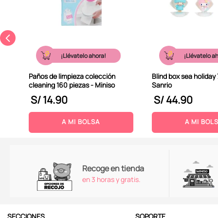
¡Llévatelo ahora!
¡Llévatelo a
Paños de limpieza colección
Blind box sea holiday 
cleaning 160 piezas - Miniso
Sanrio
S/
14
.
90
S/
44
.
90
A MI BOLSA
A MI BOL
Recoge en tienda
en 3 horas y gratis.
SECCIONES
SOPORTE