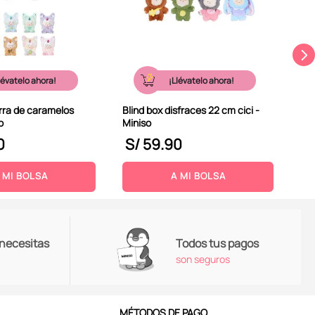
lévatelo ahora!
¡Llévatelo ahora!
erra de caramelos
Blind box disfraces 22 cm cici -
o
Miniso
0
S/
59
.
90
S
 MI BOLSA
A MI BOLSA
 necesitas
Todos tus pagos
son seguros
MÉTODOS DE PAGO