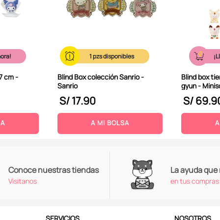
hora!
1
¡L
7 cm -
Blind Box colección Sanrio -
Blind box ti
Sanrio
gyun - Minis
S/
17
.
90
S/
69
.
9
SA
A MI BOLSA
A
Conoce nuestras tiendas
La ayuda que
Visitanos
en tus compras
SERVICIOS
NOSOTROS