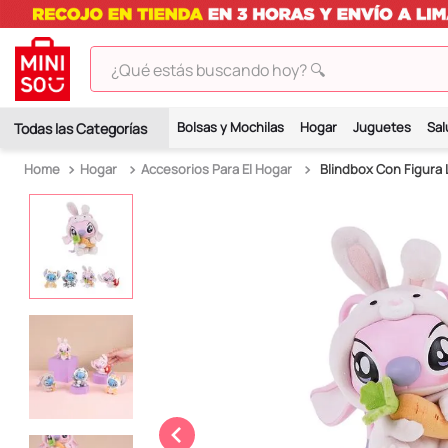
¿Qué estás buscando hoy? 🔍
TÉRMINOS MÁS BUSCADOS
Bolsas y Mochilas
Hogar
Juguetes
Sal
1
.
peluches
Hogar
Accesorios Para El Hogar
Blindbox Con Figura Li
2
.
hello kitty
3
.
bt21s
4
.
chiikawas
5
.
my melody
6
.
harry potter
7
.
tomatodo
8
.
stitch
9
.
peluche