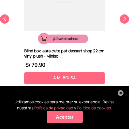
¡Llévatelo ahora!
Blind box laura cute pet dessert shop 22 cm
vinyl plush - Miniso
S/
79
.
90
A MI BOLSA
Utilizamos cookies para mejorar su experiencia. Revisa
nuestras
Política de privacidad
y
Política de cookies
.
Aceptar
Agregar a mi bolsa
Recoge en
Conoce
La ayuda
Todos tus