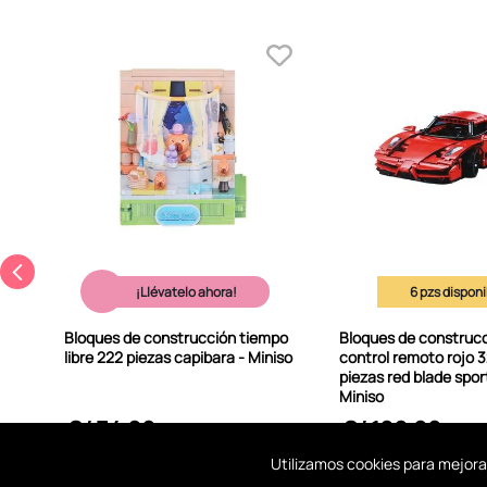
¡Llévatelo ahora!
6
Bloques de construcción tiempo
Bloques de construcc
libre 222 piezas capibara - Miniso
control remoto rojo 
piezas red blade sport
Miniso
S/
34
.
90
S/
199
.
90
Utilizamos cookies para mejora
A MI BOLSA
A MI BOL