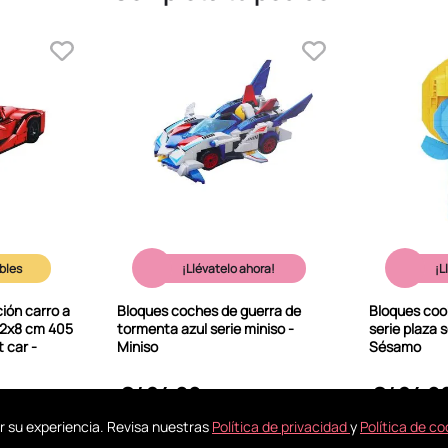
¡Llévatelo ahora!
¡L
ión carro a
Bloques coches de guerra de
Bloques cook
32x8 cm 405
tormenta azul serie miniso -
serie plaza 
 car -
Miniso
Sésamo
S/
24
.
90
S/
24
.
9
r su experiencia. Revisa nuestras
Política de privacidad
y
Política de co
SA
A MI BOLSA
A