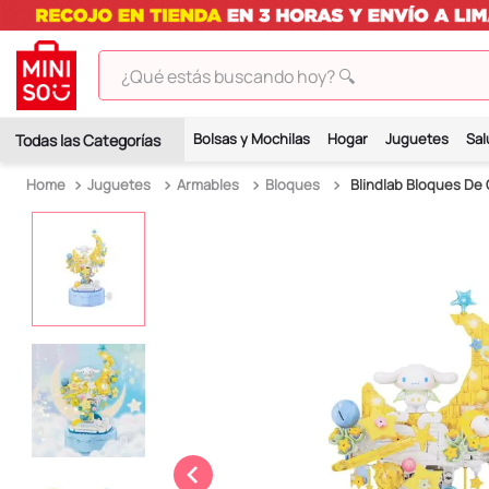
¿Qué estás buscando hoy? 🔍
TÉRMINOS MÁS BUSCADOS
Bolsas y Mochilas
Hogar
Juguetes
Sal
1
.
peluches
Juguetes
Armables
Bloques
Blindlab Bloques De 
2
.
hello kitty
3
.
bt21s
4
.
chiikawas
5
.
my melody
6
.
tomatodo
7
.
harry potter
8
.
stitch
9
.
peluche