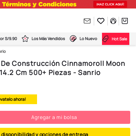
or S/9.90
Los Más Vendidos
Lo Nuevo
Hot Sale
nrio
s De Construcción Cinnamoroll Moon
x14.2 Cm 500+ Piezas - Sanrio
évatelo ahora!
Agregar a mi bolsa
 disponibilidad y opciones de entrega