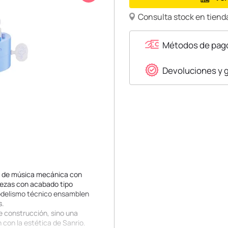
Consulta stock en tienda
Métodos de pag
Devoluciones y 
ja de música mecánica con
piezas con acabado tipo
modelismo técnico ensamblen
s.
e construcción, sino una
con la estética de Sanrio.