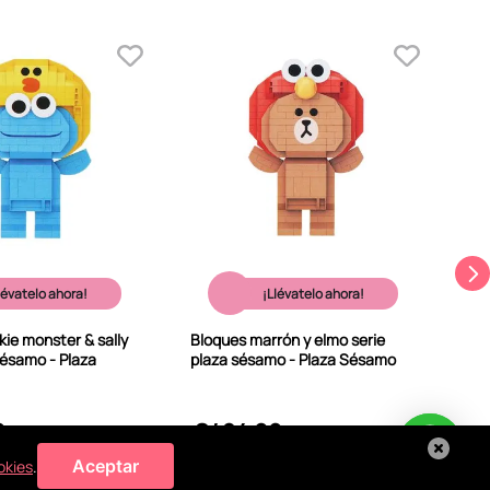
Blo
won
cas
lévatelo ahora!
¡Llévatelo ahora!
ie monster & sally
Bloques marrón y elmo serie
sésamo - Plaza
plaza sésamo - Plaza Sésamo
0
S/
24
.
90
S
Aceptar
okies
.
 MI BOLSA
A MI BOLSA