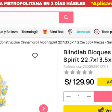
ud y Belleza
Tecnología
Blind Box
Licencias
Todo p
Construcción Cinnamoroll Moon Spirit 22.7x13.5x14.2 Cm 500+ Piezas - Sa
Blindlab Bloque
Spirit 22.7x13.5
Referencia
:
2302928010108
S/
129
.
90
¡Ll
Ver