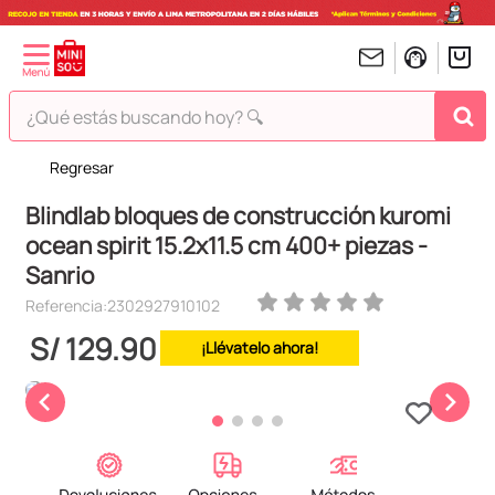
¿Qué estás buscando hoy? 🔍
Regresar
TÉRMINOS MÁS BUSCADOS
Blindlab bloques de construcción kuromi
1
.
peluches
ocean spirit 15.2x11.5 cm 400+ piezas -
2
.
hello kitty
Sanrio
3
.
bt21s
Referencia
:
2302927910102
4
.
chiikawas
S/
129
.
90
¡Llévatelo ahora!
5
.
my melody
6
.
harry potter
7
.
tomatodo
8
.
stitch