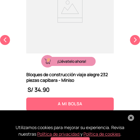
¡Llévatelo ahora!
Bloques de construcción viaje alegre 232
piezas capibara - Miniso
S/
34
.
90
A MI BOLSA
Utilizamos cookies para mejorar su experiencia. Revisa
nuestras
Política de privacidad
y
Política de cookies
.