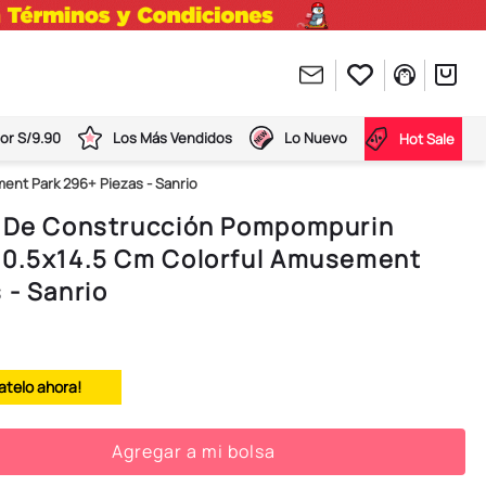
or S/9.90
Los Más Vendidos
Lo Nuevo
Hot Sale
ent Park 296+ Piezas - Sanrio
s De Construcción Pompompurin
10.5x14.5 Cm Colorful Amusement
 - Sanrio
atelo ahora!
Agregar a mi bolsa