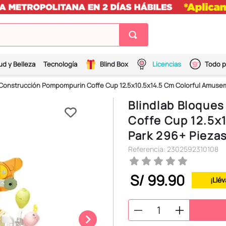
ud y Belleza
Tecnología
Blind Box
Licencias
Todo p
 Construcción Pompompurin Coffe Cup 12.5x10.5x14.5 Cm Colorful Amusem
Blindlab Bloque
Coffe Cup 12.5x
Park 296+ Piezas
Referencia
:
2302592310108
S/
99
.
90
¡Llév