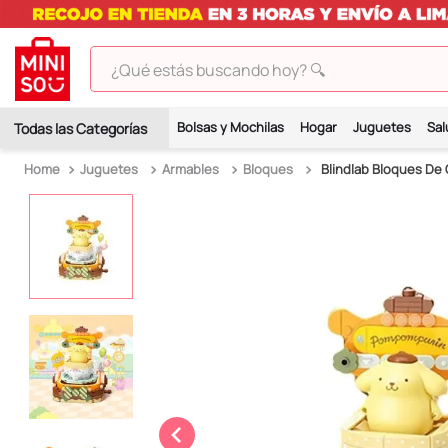
¿Qué estás buscando hoy? 🔍
TÉRMINOS MÁS BUSCADOS
Bolsas y Mochilas
Hogar
Juguetes
Sal
1
.
peluches
Juguetes
Armables
Bloques
Blindlab Bloques De
2
.
hello kitty
3
.
bt21s
4
.
chiikawas
5
.
my melody
6
.
tomatodo
7
.
harry potter
8
.
stitch
9
.
peluche