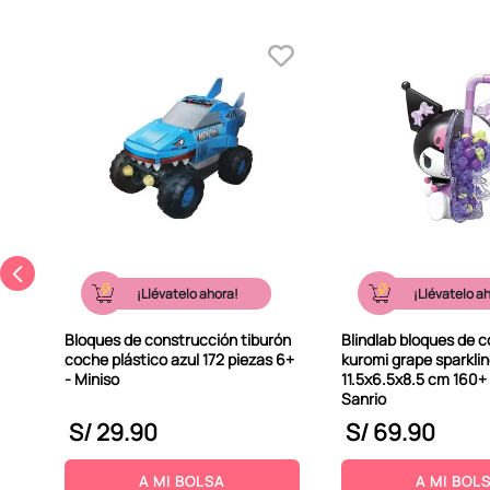
¡Llévatelo ahora!
¡Llévatelo a
Bloques de construcción tiburón
Blindlab bloques de 
coche plástico azul 172 piezas 6+
kuromi grape sparkli
- Miniso
11.5x6.5x8.5 cm 160+ 
Sanrio
S/
29
.
90
S/
69
.
90
A MI BOLSA
A MI BOL