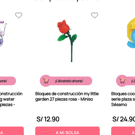
hora!
¡Llévatelo ahora!
¡L
construcción
Bloques de construcción my little
Bloques cook
ng water
garden 27 piezas rosa - Miniso
serie plaza 
piezas -
Sésamo
S/
12
.
90
S/
24
.
9
SA
A MI BOLSA
A