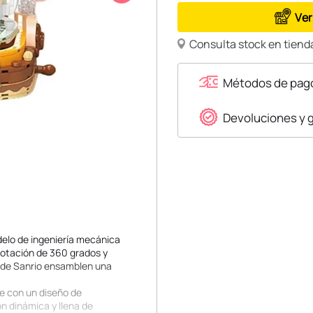
Ver
Consulta stock en tienda
Métodos de pag
Devoluciones y 
elo de ingeniería mecánica
rotación de 360 grados y
s de Sanrio ensamblen una
e con un diseño de
n dinámica y llena de