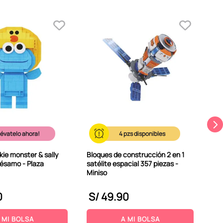
Blo
de 
- M
lévatelo ahora!
4
ie monster & sally
Bloques de construcción 2 en 1
sésamo - Plaza
satélite espacial 357 piezas -
Miniso
0
S/
49
.
90
S
 MI BOLSA
A MI BOLSA