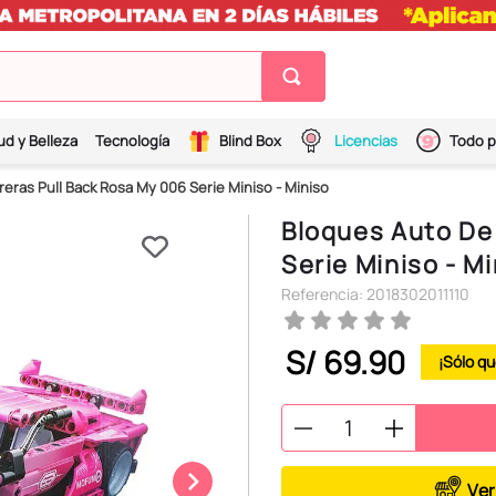
ud y Belleza
Tecnología
Blind Box
Licencias
Todo p
eras Pull Back Rosa My 006 Serie Miniso - Miniso
Bloques Auto De
Serie Miniso - M
Referencia
:
2018302011110
S/
69
.
90
Ver