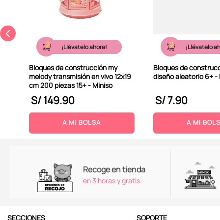
¡Llévatelo ahora!
¡Llévatelo a
Bloques de construcción my
Bloques de construcc
melody transmisión en vivo 12x19
diseño aleatorio 6+ -
cm 200 piezas 15+ - Miniso
S/
149
.
90
S/
7
.
90
A MI BOLSA
A MI BOL
Recoge en tienda
en 3 horas y gratis.
SECCIONES
SOPORTE