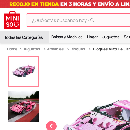
¿Qué estás buscando hoy? 🔍
TÉRMINOS MÁS BUSCADOS
Bolsas y Mochilas
Hogar
Juguetes
Sal
1
.
peluches
Juguetes
Armables
Bloques
Bloques Auto De Carr
2
.
hello kitty
3
.
bt21s
4
.
chiikawas
5
.
my melody
6
.
harry potter
7
.
tomatodo
8
.
stitch
9
.
peluche