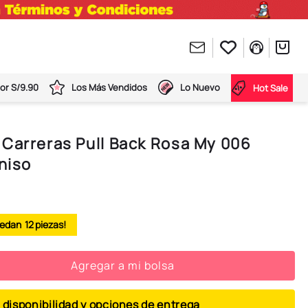
or S/9.90
Los Más Vendidos
Lo Nuevo
Hot Sale
 Carreras Pull Back Rosa My 006
iniso
12
Agregar a mi bolsa
 disponibilidad y opciones de entrega