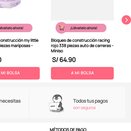
lévatelo ahora!
¡Llévatelo ahora!
onstrucción my little
Bloques de construcción racing
piezas mariposas -
rojo 338 piezas auto de carreras -
Miniso
0
S/
64
.
90
S
 MI BOLSA
A MI BOLSA
 necesitas
Todos tus pagos
son seguros
MÉTODOS DE PAGO