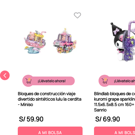
¡Llévatelo ahora!
¡Llévatelo a
Bloques de construcción viaje
Blindlab bloques de 
divertido sintéticos lulu la cerdita
kuromi grape sparkli
- Miniso
11.5x6.5x8.5 cm 160+ 
Sanrio
S/
59
.
90
S/
69
.
90
A MI BOLSA
A MI BOL