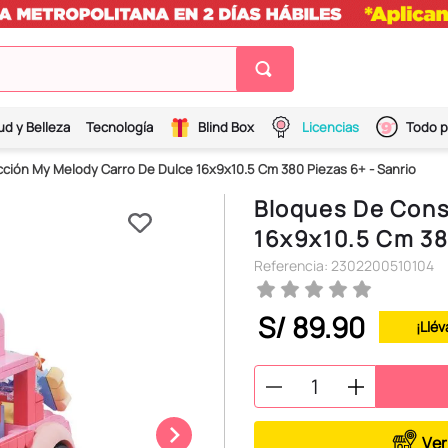
ud y Belleza
Tecnología
Blind Box
Licencias
Todo p
ción My Melody Carro De Dulce 16x9x10.5 Cm 380 Piezas 6+ - Sanrio
Bloques De Cons
16x9x10.5 Cm 380
Referencia
:
2302200510104
S/
89
.
90
¡Llév
Ver