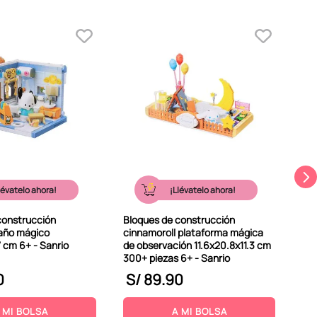
Blo
car
380
lévatelo ahora!
¡Llévatelo ahora!
construcción
Bloques de construcción
año mágico
cinnamoroll plataforma mágica
.7 cm 6+ - Sanrio
de observación 11.6x20.8x11.3 cm
300+ piezas 6+ - Sanrio
0
S/
89
.
90
S
 MI BOLSA
A MI BOLSA