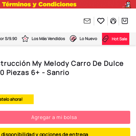
or S/9.90
Los Más Vendidos
Lo Nuevo
Hot Sale
trucción My Melody Carro De Dulce
 Piezas 6+ - Sanrio
atelo ahora!
Agregar a mi bolsa
 disponibilidad y opciones de entrega