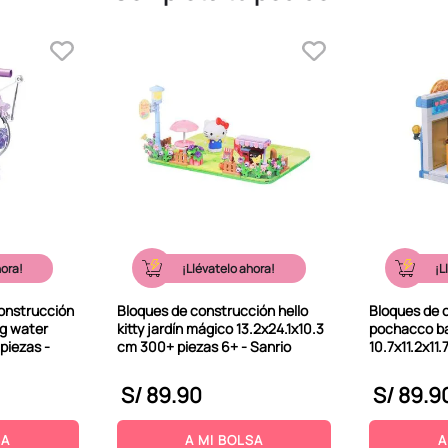
hora!
¡Llévatelo ahora!
¡L
construcción
Bloques de construcción hello
Bloques de 
ng water
kitty jardín mágico 13.2x24.1x10.3
pochacco b
piezas -
cm 300+ piezas 6+ - Sanrio
10.7x11.2x11
S/
89
.
90
S/
89
.
9
SA
A MI BOLSA
A