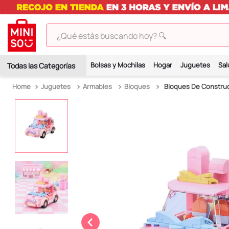
¿Qué estás buscando hoy? 🔍
TÉRMINOS MÁS BUSCADOS
Bolsas y Mochilas
Hogar
Juguetes
Sal
1
.
peluches
Juguetes
Armables
Bloques
Bloques De Construc
2
.
hello kitty
3
.
bt21s
4
.
chiikawas
5
.
my melody
6
.
harry potter
7
.
tomatodo
8
.
stitch
9
.
peluche