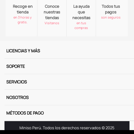
Recoge en
Conoce
La ayuda
Todos tus
tienda
nuestras
que
pagos
en 3 horas y
tiendas
necesitas
son seguros
gratis.
Visitanos
en tus
compras
LICENCIAS Y MÁS
SOPORTE
SERVICIOS
NOSOTROS
MÉTODOS DE PAGO
Miniso Perú. Todos los derechos reservados © 2025