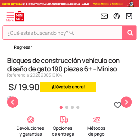
¿Qué estás buscando hoy? 🔍
Regresar
TÉRMINOS MÁS BUSCADOS
Bloques de construcción vehículo con
1
.
peluches
diseño de gato 190 piezas 6+ - Miniso
2
.
hello kitty
Referencia
:
2026980310104
3
.
bt21s
S/
19
.
90
¡Llévatelo ahora!
4
.
chiikawas
5
.
my melody
6
.
harry potter
7
.
tomatodo
8
.
stitch