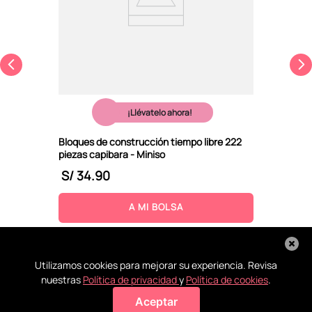
¡Llévatelo ahora!
Bloques de construcción tiempo libre 222
piezas capibara - Miniso
S/
34
.
90
A MI BOLSA
Utilizamos cookies para mejorar su experiencia. Revisa
nuestras
Política de privacidad
y
Política de cookies
.
Aceptar
Agregar a mi bolsa