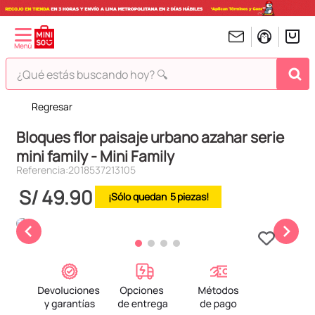
¿Qué estás buscando hoy? 🔍
Regresar
TÉRMINOS MÁS BUSCADOS
Bloques flor paisaje urbano azahar serie
1
.
peluches
mini family - Mini Family
2
.
hello kitty
Referencia
:
2018537213105
3
.
bt21s
S/
49
.
90
5
4
.
chiikawas
5
.
my melody
6
.
harry potter
7
.
tomatodo
8
.
stitch