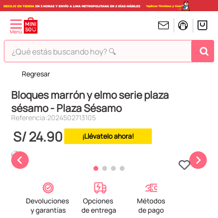
¿Qué estás buscando hoy? 🔍
Regresar
TÉRMINOS MÁS BUSCADOS
Bloques marrón y elmo serie plaza
1
.
peluches
sésamo - Plaza Sésamo
2
.
hello kitty
Referencia
:
2024502713105
3
.
bt21s
S/
24
.
90
¡Llévatelo ahora!
4
.
chiikawas
5
.
my melody
6
.
harry potter
7
.
tomatodo
8
.
stitch