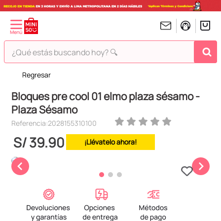
¿Qué estás buscando hoy? 🔍
Regresar
TÉRMINOS MÁS BUSCADOS
Bloques pre cool 01 elmo plaza sésamo -
1
.
peluches
Plaza Sésamo
2
.
hello kitty
Referencia
:
2028155310100
3
.
bt21s
S/
39
.
90
¡Llévatelo ahora!
4
.
chiikawas
5
.
my melody
6
.
tomatodo
7
.
harry potter
8
.
stitch