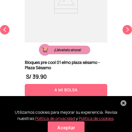
¡Llévatelo ahora!
Bloques pre cool 01 elmo plaza sésamo -
Plaza Sésamo
S/
39
.
90
A MI BOLSA
Utilizamos cookies para mejorar su experiencia. Revisa
nuestras
Política de privacidad
y
Política de cookies
.
Aceptar
Agregar a mi bolsa