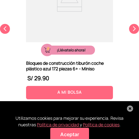
¡Llévatelo ahora!
Bloques de construcción tiburón coche
plástico azul 172 piezas 6+ - Miniso
S/
29
.
90
A MI BOLSA
Utilizamos cookies para mejorar su experiencia. Revisa
nuestras
Política de privacidad
y
Política de cookies
.
Aceptar
Agregar a mi bolsa