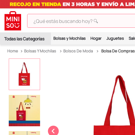
¿Qué estás buscando hoy? 🔍
TÉRMINOS MÁS BUSCADOS
Bolsas y Mochilas
Hogar
Juguetes
Sal
1
.
peluches
Bolsas Y Mochilas
Bolsos De Moda
Bolsa De Compras H
2
.
hello kitty
3
.
bt21s
4
.
chiikawas
5
.
my melody
6
.
tomatodo
7
.
harry potter
8
.
stitch
9
.
peluche