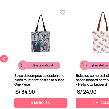
co
¡Llévatelo ahora!
¡Llévatelo a
Bolso de compras colección one
Bolso de compras helo
piece multiprint poster se busca -
sanrio leopard print 
One Piece
- Hello Kitty Leopard
S/
34
.
90
S/
24
.
90
A MI BOLSA
A MI BOL