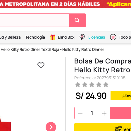
ud y Belleza
Tecnología
Blind Box
Licencias
Todo p
ello Kitty Retro Diner Textil Roja - Hello Kitty Retro Dinner
Bolsa De Compras
Hello Kitty Retr
Referencia
:
2027931310105
S/
24
.
90
¡Llév
Ver