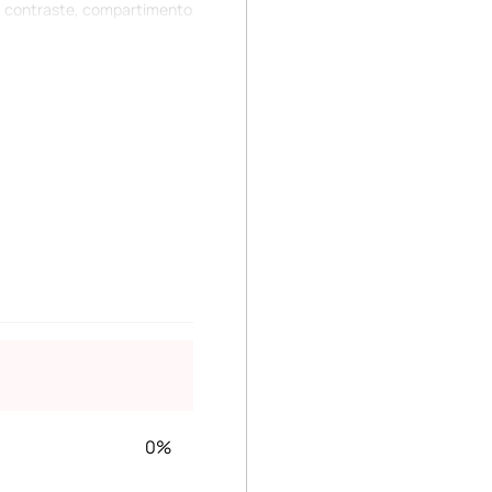
 a contraste, compartimento
e portar doblada, ideal para
 de estilo tote bag con
litarios que ofrecen una
ias a sus asas ergonómicas
0%