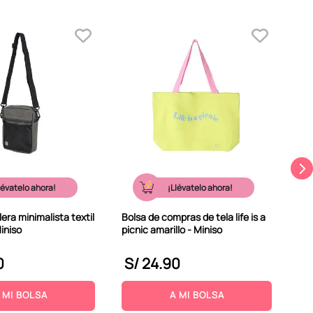
Bol
Min
lévatelo ahora!
¡Llévatelo ahora!
era minimalista textil
Bolsa de compras de tela life is a
iniso
picnic amarillo - Miniso
0
S/
24
.
90
S
 MI BOLSA
A MI BOLSA