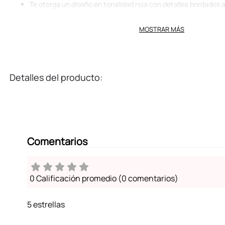
Te otorga un diseño en tonalidad roja con detalles bordados
abierto y doble asa suave. Gracias a sus materiales es fácil d
utilizarla al ir de compras o como bolso casual.
MOSTRAR MÁS
Ligera y fácil de portar.
Ideal para entusiastas de Hello Kitty que buscan un accesorio
identidad visual clásica y para quienes valoran los objetos uti
gran capacidad de carga sin comprometer la comodidad grac
reforzadas.
Detalles del producto:
Comentarios
0 Calificación promedio
(0 comentarios)
5 estrellas