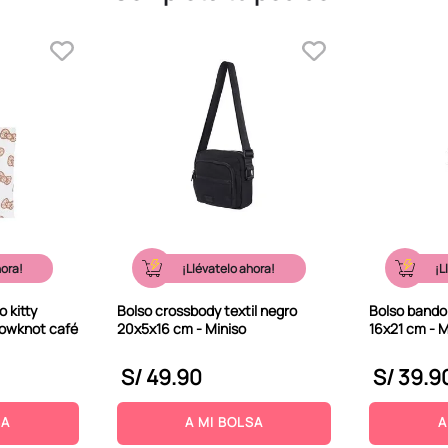
hora!
¡Llévatelo ahora!
¡L
 kitty
Bolso crossbody textil negro
Bolso bandol
bowknot café
20x5x16 cm - Miniso
16x21 cm - M
S/
49
.
90
S/
39
.
9
SA
A MI BOLSA
A