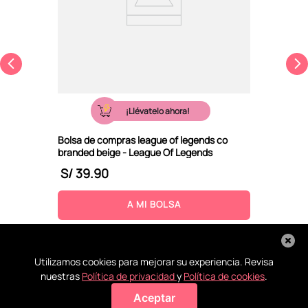
¡Llévatelo ahora!
Bolsa de compras league of legends co
branded beige - League Of Legends
S/
39
.
90
A MI BOLSA
Utilizamos cookies para mejorar su experiencia. Revisa
nuestras
Política de privacidad
y
Política de cookies
.
Aceptar
Agregar a mi bolsa