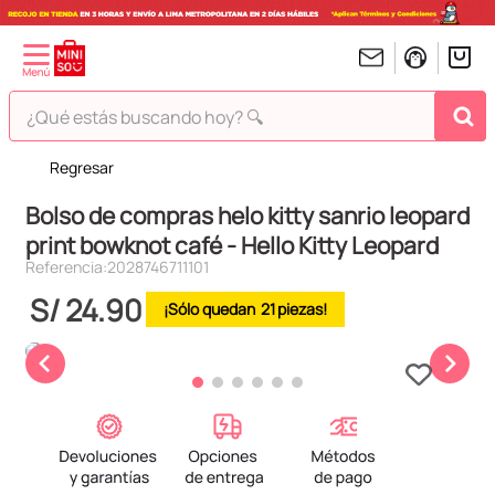
¿Qué estás buscando hoy? 🔍
Regresar
TÉRMINOS MÁS BUSCADOS
Bolso de compras helo kitty sanrio leopard
1
.
peluches
print bowknot café - Hello Kitty Leopard
2
.
hello kitty
Referencia
:
2028746711101
3
.
bt21s
S/
24
.
90
21
4
.
chiikawas
5
.
my melody
6
.
harry potter
7
.
tomatodo
8
.
stitch