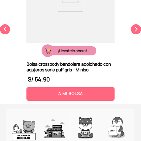
¡Llévatelo ahora!
Bolsa crossbody bandolera acolchado con
agujeros serie puff gris - Miniso
S/
54
.
90
A MI BOLSA