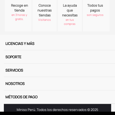
Recoge en
Conoce
La ayuda
Todos tus
tienda
nuestras
que
pagos
en 3 horas y
tiendas
necesitas
son seguros
gratis.
Visitanos
en tus
compras
LICENCIAS Y MÁS
SOPORTE
SERVICIOS
NOSOTROS
MÉTODOS DE PAGO
Miniso Perú. Todos los derechos reservados © 2025