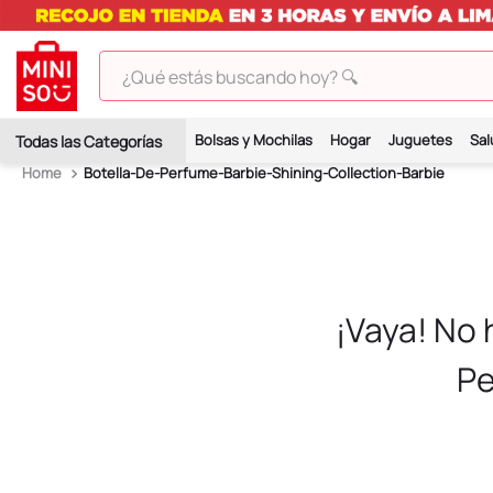
¿Qué estás buscando hoy? 🔍
TÉRMINOS MÁS BUSCADOS
Bolsas y Mochilas
Hogar
Juguetes
Sal
1
.
peluches
Botella-De-Perfume-Barbie-Shining-Collection-Barbie
2
.
hello kitty
3
.
bt21s
4
.
chiikawas
5
.
my melody
¡Vaya! No
6
.
harry potter
Pe
7
.
tomatodo
8
.
stitch
9
.
peluche