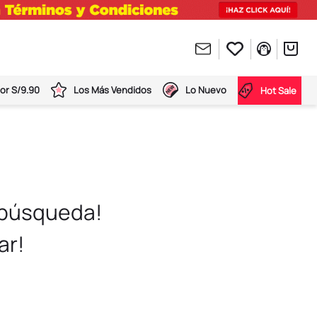
or S/9.90
Los Más Vendidos
Lo Nuevo
Hot Sale
 búsqueda!
ar!