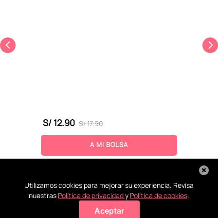
S/
12
.
90
S/
17
.
90
A MI BOLSA
Utilizamos cookies para mejorar su experiencia. Revisa
nuestras
Política de privacidad
y
Política de cookies
.
Aceptar
Agregar a mi bolsa