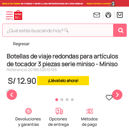
¿Qué estás buscando hoy? 🔍
Regresar
TÉRMINOS MÁS BUSCADOS
Botellas de viaje redondas para artículos
1
.
peluches
de tocador 3 piezas serie miniso - Miniso
2
.
hello kitty
Referencia
:
2018632610106
3
.
bt21s
S/
12
.
90
¡Llévatelo ahora!
4
.
chiikawas
5
.
my melody
6
.
harry potter
7
.
tomatodo
8
.
stitch