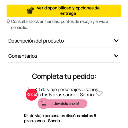
9
.
peluche
Ver disponibilidad y opciones de
entrega
10
.
kuromi
Consulta stock en tiendas, puntos de recojo y envío a
domicilio.
Descripción del producto
Comentarios
Completa tu pedido:
-
28 %
¡Llévatelo ahora!
Kit de viaje personajes diseños mixtos 5
pzas sanrio - Sanrio