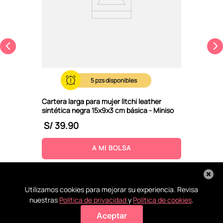
5
Cartera larga para mujer litchi leather
sintética negra 15x9x3 cm básica - Miniso
S/
39
.
90
A MI BOLSA
Utilizamos cookies para mejorar su experiencia. Revisa
nuestras
Política de privacidad
y
Política de cookies
.
Aceptar
Agregar a mi bolsa