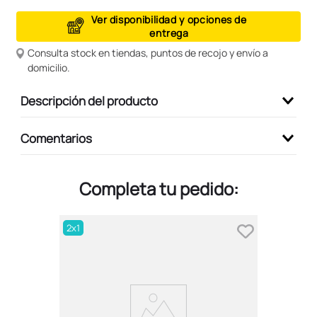
9
.
peluche
Ver disponibilidad y opciones de
entrega
10
.
kuromi
Consulta stock en tiendas, puntos de recojo y envío a
domicilio.
Descripción del producto
Comentarios
Completa tu pedido:
2x1