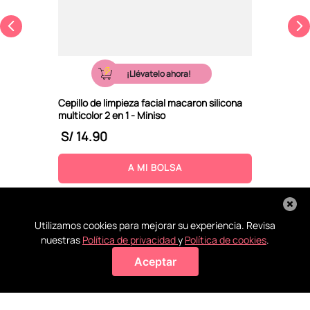
¡Llévatelo ahora!
Cepillo de limpieza facial macaron silicona
multicolor 2 en 1 - Miniso
S/
14
.
90
A MI BOLSA
Utilizamos cookies para mejorar su experiencia. Revisa
nuestras
Política de privacidad
y
Política de cookies
.
Aceptar
Agregar a mi bolsa
Recoge en
Conoce
La ayuda
Todos tus
tienda
nuestras
que
pagos