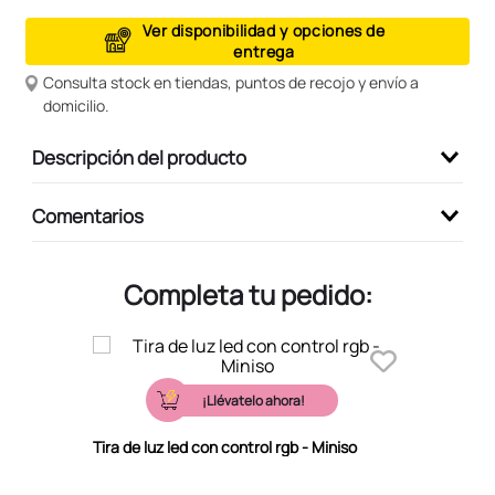
9
.
peluche
Ver disponibilidad y opciones de
entrega
10
.
kuromi
Consulta stock en tiendas, puntos de recojo y envío a
domicilio.
Descripción del producto
Comentarios
Completa tu pedido:
¡Llévatelo ahora!
Tira de luz led con control rgb - Miniso