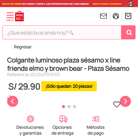
¿Qué estás buscando hoy? 🔍
Regresar
TÉRMINOS MÁS BUSCADOS
Colgante luminoso plaza sésamo x line
1
.
peluches
friends elmo y brown bear - Plaza Sésamo
2
.
hello kitty
Referencia
:
2023431913105
3
.
bt21s
S/
29
.
90
20
4
.
chiikawas
5
.
my melody
6
.
tomatodo
7
.
harry potter
8
.
stitch