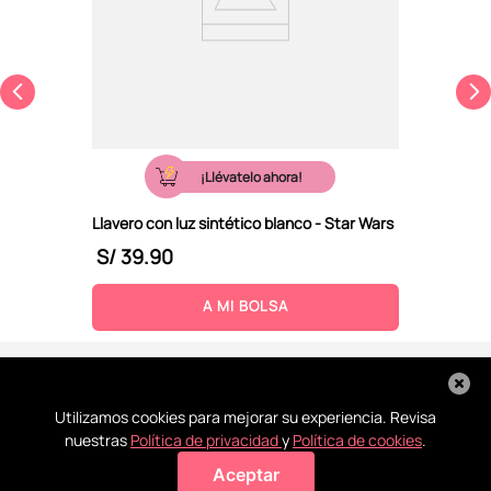
¡Llévatelo ahora!
Llavero con luz sintético blanco - Star Wars
S/
39
.
90
A MI BOLSA
Utilizamos cookies para mejorar su experiencia. Revisa
nuestras
Política de privacidad
y
Política de cookies
.
Aceptar
Agregar a mi bolsa