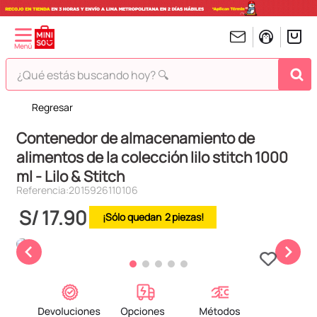
¿Qué estás buscando hoy? 🔍
Regresar
TÉRMINOS MÁS BUSCADOS
Contenedor de almacenamiento de
1
.
peluches
alimentos de la colección lilo stitch 1000
2
.
hello kitty
ml - Lilo & Stitch
3
.
bt21s
Referencia
:
2015926110106
4
.
chiikawas
S/
17
.
90
2
5
.
my melody
6
.
harry potter
7
.
tomatodo
8
.
stitch