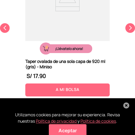
¡Llévatelo ahora!
Taper ovalada de una sola capa de 920 ml
(gris) - Miniso
S/
17
.
90
A MI BOLSA
Utilizamos cookies para mejorar su experiencia. Revisa
nuestras
Política de privacidad
y
Política de cookies
.
Aceptar
Agregar a mi bolsa