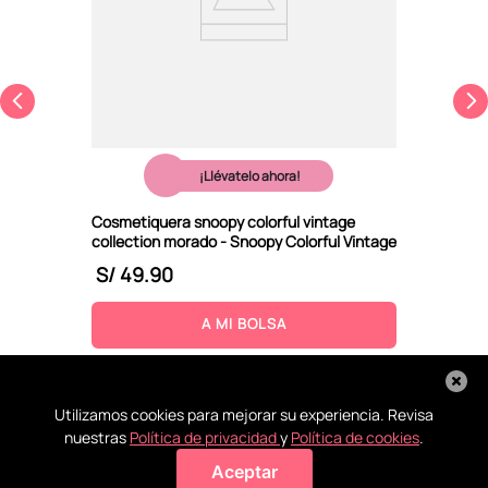
¡Llévatelo ahora!
Cosmetiquera snoopy colorful vintage
collection morado - Snoopy Colorful Vintage
S/
49
.
90
A MI BOLSA
Utilizamos cookies para mejorar su experiencia. Revisa
nuestras
Política de privacidad
y
Política de cookies
.
Aceptar
Agregar a mi bolsa