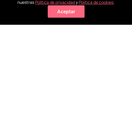
nuestras
Política de privacidad
y
Política de cookies
.
Aceptar
Agregar a mi bolsa
Recoge en
Conoce
La ayuda
Todos tus
tienda
nuestras
que
pagos
en 3 horas y
tiendas
necesitas
son seguros
gratis.
Visitanos
en tus
compras
LICENCIAS Y MÁS
SOPORTE
SERVICIOS
NOSOTROS
MÉTODOS DE PAGO