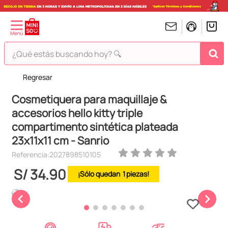
¿Qué estás buscando hoy? 🔍
Regresar
TÉRMINOS MÁS BUSCADOS
Cosmetiquera para maquillaje &
1
.
peluches
accesorios hello kitty triple
2
.
hello kitty
compartimento sintética plateada
3
.
bt21s
23x11x11 cm - Sanrio
4
.
chiikawas
Referencia
:
2027898510105
5
.
my melody
S/
34
.
90
1
6
.
tomatodo
7
.
harry potter
8
.
stitch