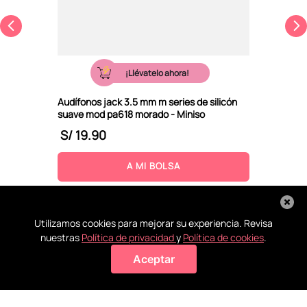
¡Llévatelo ahora!
Audífonos jack 3.5 mm m series de silicón
suave mod pa618 morado - Miniso
S/
19
.
90
A MI BOLSA
Utilizamos cookies para mejorar su experiencia. Revisa
nuestras
Política de privacidad
y
Política de cookies
.
Aceptar
Agregar a mi bolsa
Recoge en
Conoce
La ayuda
Todos tus
tienda
nuestras
que
pagos