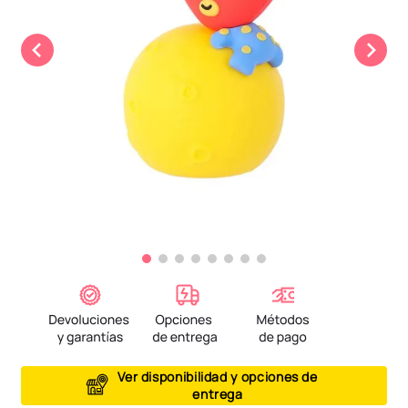
9
.
peluche
10
.
kuromi
Ver disponibilidad y opciones de
entrega