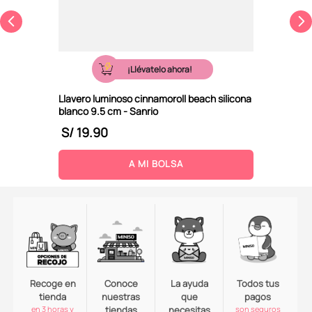
¡Llévatelo ahora!
Llavero luminoso cinnamoroll beach silicona
blanco 9.5 cm - Sanrio
S/
19
.
90
A MI BOLSA
Recoge en
Conoce
La ayuda
Todos tus
tienda
nuestras
que
pagos
en 3 horas y
tiendas
necesitas
son seguros