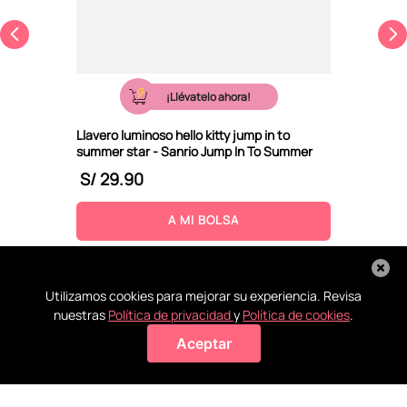
¡Llévatelo ahora!
Llavero luminoso hello kitty jump in to
summer star - Sanrio Jump In To Summer
S/
29
.
90
A MI BOLSA
Utilizamos cookies para mejorar su experiencia. Revisa
nuestras
Política de privacidad
y
Política de cookies
.
Aceptar
Agregar a mi bolsa
Recoge en
Conoce
La ayuda
Todos tus
tienda
nuestras
que
pagos