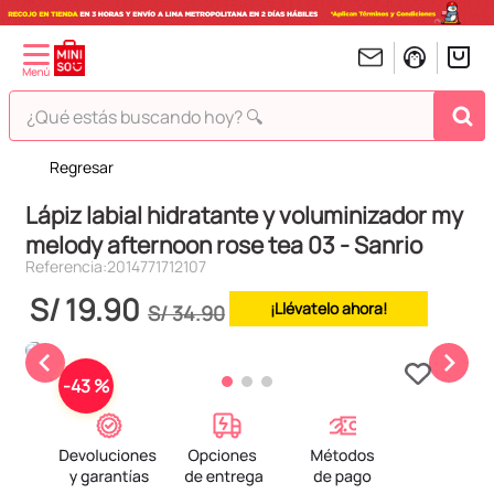
¿Qué estás buscando hoy? 🔍
Regresar
TÉRMINOS MÁS BUSCADOS
Lápiz labial hidratante y voluminizador my
1
.
peluches
melody afternoon rose tea 03 - Sanrio
2
.
hello kitty
Referencia
:
2014771712107
3
.
bt21s
S/
19
.
90
¡Llévatelo ahora!
S/
34
.
90
4
.
chiikawas
5
.
my melody
-
43 %
6
.
harry potter
7
.
tomatodo
8
.
stitch