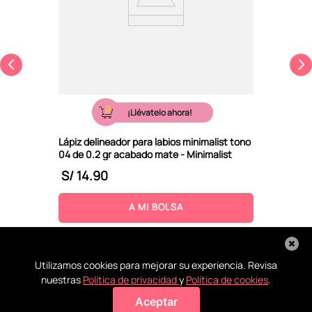
¡Llévatelo ahora!
Lápiz delineador para labios minimalist tono
04 de 0.2 gr acabado mate - Minimalist
S/
14
.
90
A MI BOLSA
Utilizamos cookies para mejorar su experiencia. Revisa
nuestras
Política de privacidad
y
Política de cookies
.
Aceptar
Agregar a mi bolsa