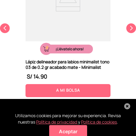
¡Llévatelo ahora!
Lápiz delineador para labios minimalist tono
03 de 0.2 gr acabado mate - Minimalist
S/
14
.
90
A MI BOLSA
Utilizamos cookies para mejorar su experiencia. Revisa
nuestras
Política de privacidad
y
Política de cookies
.
Aceptar
Agregar a mi bolsa