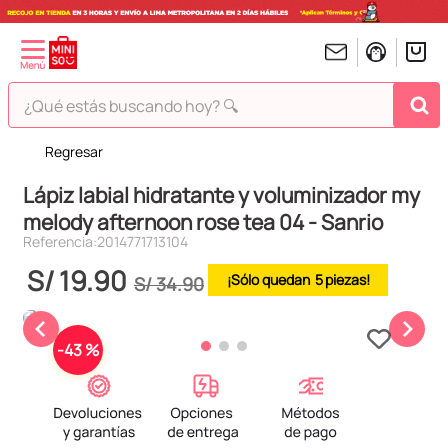
¿Qué estás buscando hoy? 🔍
Regresar
TÉRMINOS MÁS BUSCADOS
Lápiz labial hidratante y voluminizador my
1
.
peluches
melody afternoon rose tea 04 - Sanrio
2
.
hello kitty
Referencia
:
2014771713104
3
.
bt21s
S/
19
.
90
5
S/
34
.
90
4
.
chiikawas
5
.
my melody
-
43 %
6
.
harry potter
7
.
tomatodo
8
.
stitch