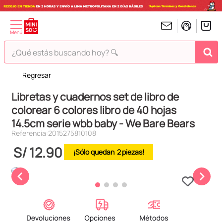
¿Qué estás buscando hoy? 🔍
Regresar
TÉRMINOS MÁS BUSCADOS
Libretas y cuadernos set de libro de
1
.
peluches
colorear 6 colores libro de 40 hojas
2
.
hello kitty
14.5cm serie wbb baby - We Bare Bears
3
.
bt21s
Referencia
:
2015275810108
4
.
chiikawas
S/
12
.
90
2
5
.
my melody
6
.
harry potter
7
.
tomatodo
8
.
stitch