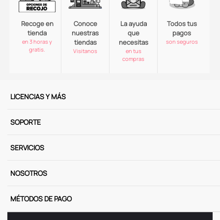
Recoge en
Conoce
La ayuda
Todos tus
tienda
nuestras
que
pagos
en 3 horas y
tiendas
necesitas
son seguros
gratis.
Visitanos
en tus
compras
LICENCIAS Y MÁS
SOPORTE
SERVICIOS
NOSOTROS
MÉTODOS DE PAGO