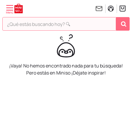
¿Qué estás buscando hoy? 🔍
TÉRMINOS MÁS BUSCADOS
1
.
peluches
2
.
hello kitty
3
.
bt21s
¡Vaya! No hemos encontrado nada para tu búsqueda!
Pero estás en Miniso ¡Déjate inspirar!
4
.
chiikawas
5
.
my melody
6
.
harry potter
7
.
tomatodo
8
.
stitch
9
.
peluche