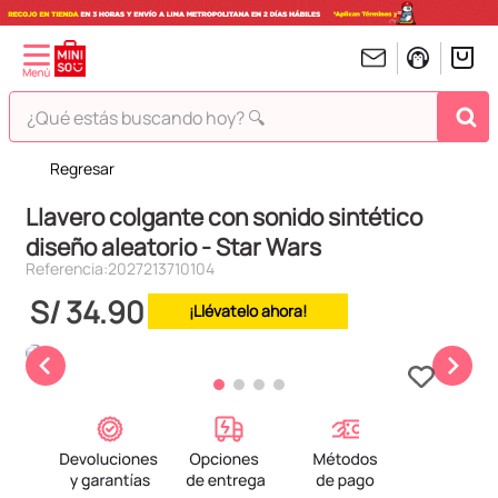
¿Qué estás buscando hoy? 🔍
Regresar
TÉRMINOS MÁS BUSCADOS
Llavero colgante con sonido sintético
1
.
peluches
diseño aleatorio - Star Wars
2
.
hello kitty
Referencia
:
2027213710104
3
.
bt21s
S/
34
.
90
¡Llévatelo ahora!
4
.
chiikawas
5
.
my melody
6
.
harry potter
7
.
tomatodo
8
.
stitch