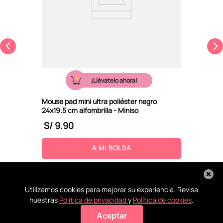
¡Llévatelo ahora!
Mouse pad mini ultra poliéster negro
24x19.5 cm alfombrilla - Miniso
S/
9
.
90
A MI BOLSA
Utilizamos cookies para mejorar su experiencia. Revisa
nuestras
Política de privacidad
y
Política de cookies
.
Aceptar
Agregar a mi bolsa