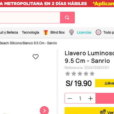
ud y Belleza
Tecnología
Blind Box
Licencias
Todo p
each Silicona Blanco 9.5 Cm - Sanrio
Llavero Luminoso
9.5 Cm - Sanrio
Referencia
:
2024755810101
S/
19
.
90
¡Llév
Ver