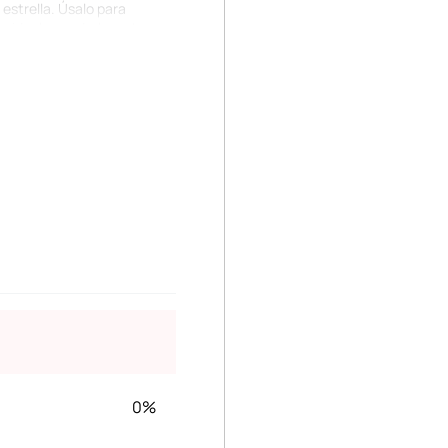
estrella. Úsalo para
io ideal para darle un toque
i y para seguidores que
la personalidad de Kuromi.
0%