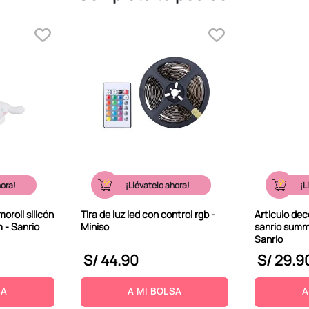
hora!
¡Llévatelo ahora!
¡L
oroll silicón
Tira de luz led con control rgb -
Articulo dec
 - Sanrio
Miniso
sanrio summ
Sanrio
S/
44
.
90
S/
29
.
9
SA
A MI BOLSA
A