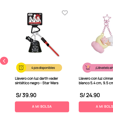
b -
4
¡Llévatelo a
Llavero con luz darth vader
Llavero con luz cinnam
sintético negro - Star Wars
blanco 5.4 cm, 9.5 cm
S/
39
.
90
S/
24
.
90
A MI BOLSA
A MI BOL