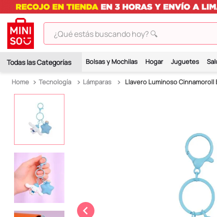
¿Qué estás buscando hoy? 🔍
TÉRMINOS MÁS BUSCADOS
Bolsas y Mochilas
Hogar
Juguetes
Sal
1
.
peluches
Tecnología
Lámparas
Llavero Luminoso Cinnamoroll B
2
.
hello kitty
3
.
bt21s
4
.
chiikawas
5
.
my melody
6
.
harry potter
7
.
tomatodo
8
.
stitch
9
.
peluche