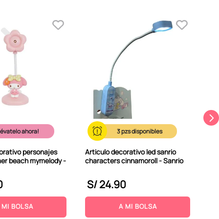
Col
mel
lévatelo ahora!
3
orativo personajes
Articulo decorativo led sanrio
er beach mymelody -
characters cinnamoroll - Sanrio
0
S/
24
.
90
S
 MI BOLSA
A MI BOLSA