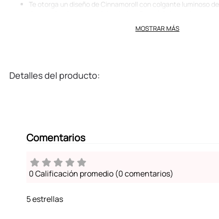
Te otorga un diseño de Cinnamoroll con colgante luminoso de 
decorar tus llaves, mochila o bolso. Conviértelo en el accesor
único a tus objetos.
MOSTRAR MÁS
Tamaño 9.5 cm. Ligero y fácil de portar.
Ideal para decorar bolsos y mochilas con un estilo edgy-kawai
buscan una pieza de diseño duradera y táctil que represente 
Detalles del producto:
Comentarios
0 Calificación promedio
(0 comentarios)
5 estrellas