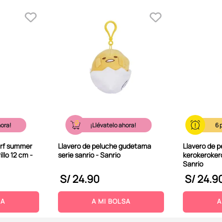
hora!
¡Llévatelo ahora!
6
urf summer
Llavero de peluche gudetama
Llavero de 
llo 12 cm -
serie sanrio - Sanrio
kerokerokero
Sanrio
S/
24
.
90
S/
24
.
9
SA
A MI BOLSA
A