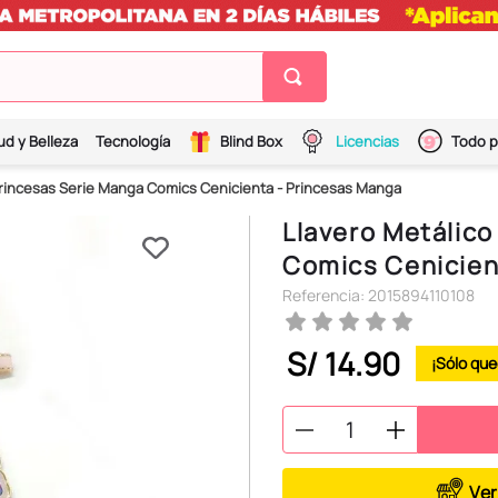
ud y Belleza
Tecnología
Blind Box
Licencias
Todo p
Princesas Serie Manga Comics Cenicienta - Princesas Manga
Llavero Metálico
Comics Cenicien
Referencia
:
2015894110108
S/
14
.
90
Ver