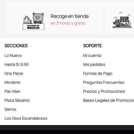
Recoge en tienda
en 3 horas y gratis.
SECCIONES
SOPORTE
Lo Nuevo
Mi cuenta
Hasta S/.9.90
Mis pedidos
One Piece
Formas de Pago
Minidots
Preguntas Frecuentes
Pac-Man
Precios y Promociones
Plaza Sésamo
Bases Legales de Promoci
Sanrio
Los Osos Escandalosos
Miniso Perú. Todos los d