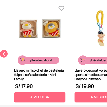
-
¡Llévatelo ahora!
¡Llévatelo a
Llavero miniso chef de pastelería
Llavero decorativo s
felpa diseño aleatorio - Mini
sports sintético amari
Family
Crayon Shinchan
S/
17
.
90
S/
19
.
90
A MI BOLSA
A MI BOL