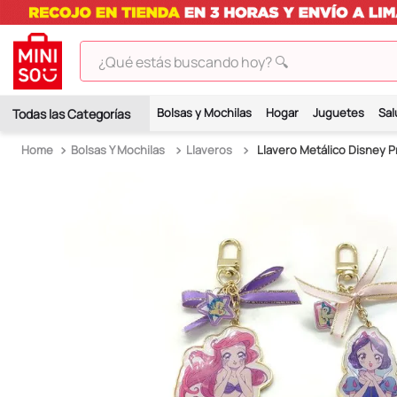
¿Qué estás buscando hoy? 🔍
TÉRMINOS MÁS BUSCADOS
Bolsas y Mochilas
Hogar
Juguetes
Sal
1
.
peluches
Bolsas Y Mochilas
Llaveros
Llavero Metálico Disney 
2
.
hello kitty
3
.
bt21s
4
.
my melody
5
.
chiikawas
6
.
tomatodo
7
.
harry potter
8
.
kuromi
9
.
peluche