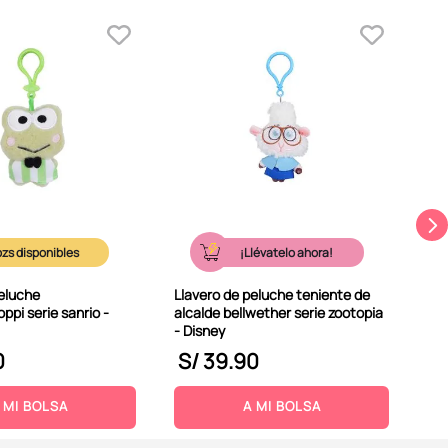
Lla
col
¡Llévatelo ahora!
peluche
Llavero de peluche teniente de
ppi serie sanrio -
alcalde bellwether serie zootopia
- Disney
0
S/
39
.
90
S
 MI BOLSA
A MI BOLSA