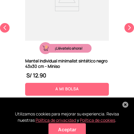
¡Llévatelo ahora!
Mantel individual minimalist sintético negro
43x30 cm - Miniso
S/
12
.
90
A MI BOLSA
Utilizamos cookies para mejorar su experiencia. Revisa
nuestras
Política de privacidad
y
Política de cookies
.
Aceptar
Agregar a mi bolsa