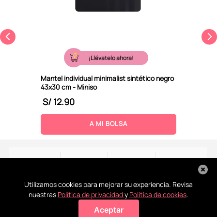
¡Llévatelo ahora!
Mantel individual minimalist sintético negro
43x30 cm - Miniso
S/
12
.
90
A MI BOLSA
Utilizamos cookies para mejorar su experiencia. Revisa
nuestras
Política de privacidad
y
Política de cookies
.
Recoge en
Conoce
La ayuda
Todos tus
Aceptar
Agregar a mi bolsa
tienda
nuestras
que
pagos