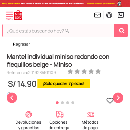
¿Qué estás buscando hoy? 🔍
Regresar
TÉRMINOS MÁS BUSCADOS
Mantel individual miniso redondo con
1
.
peluches
flequillos beige - Miniso
2
.
hello kitty
Referencia
:
2019285511109
3
.
bt21s
S/
14
.
90
7
4
.
chiikawas
5
.
my melody
6
.
harry potter
7
.
tomatodo
8
.
stitch