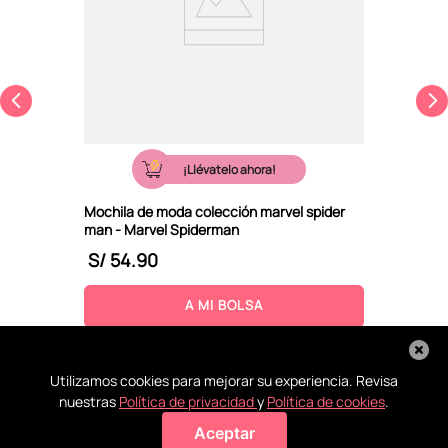
¡Llévatelo ahora!
Mochila de moda colección marvel spider
man - Marvel Spiderman
S/
54
.
90
A MI BOLSA
Utilizamos cookies para mejorar su experiencia. Revisa
nuestras
Política de privacidad
y
Política de cookies
.
Aceptar
Agregar a mi bolsa