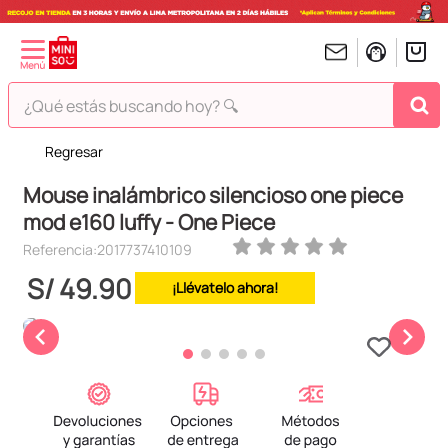
¿Qué estás buscando hoy? 🔍
Regresar
TÉRMINOS MÁS BUSCADOS
Mouse inalámbrico silencioso one piece
1
.
peluches
mod e160 luffy - One Piece
2
.
hello kitty
Referencia
:
2017737410109
3
.
bt21s
S/
49
.
90
¡Llévatelo ahora!
4
.
chiikawas
5
.
my melody
6
.
harry potter
7
.
tomatodo
8
.
stitch