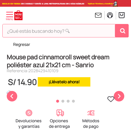
¿Qué estás buscando hoy? 🔍
Regresar
TÉRMINOS MÁS BUSCADOS
Mouse pad cinnamoroll sweet dream
1
.
peluches
poliéster azul 21x21 cm - Sanrio
2
.
hello kitty
Referencia
:
2028429410109
3
.
bt21s
S/
14
.
90
¡Llévatelo ahora!
4
.
my melody
5
.
chiikawas
6
.
tomatodo
7
.
harry potter
8
.
kuromi