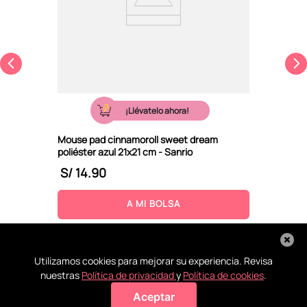
¡Llévatelo ahora!
Mouse pad cinnamoroll sweet dream
poliéster azul 21x21 cm - Sanrio
S/
14
.
90
A MI BOLSA
Utilizamos cookies para mejorar su experiencia. Revisa
nuestras
Política de privacidad
y
Política de cookies
.
Aceptar
Agregar a mi bolsa