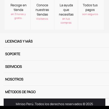
Recoge en
Conoce
La ayuda
Todos tus
tienda
nuestras
que
pagos
en 3 horas y
tiendas
necesitas
son seguros
gratis.
Visitanos
en tus
compras
LICENCIAS Y MÁS
SOPORTE
SERVICIOS
NOSOTROS
MÉTODOS DE PAGO
Miniso Perú. Todos los derechos reservados © 2025