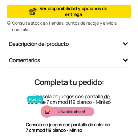
9
.
peluche
Ver disponibilidad y opciones de
entrega
10
.
kuromi
Consulta stock en tiendas, puntos de recojo y envío a
domicilio.
Descripción del producto
Comentarios
Completa tu pedido:
Nuevo
¡Llévatelo ahora!
Consola de juegos con pantalla de color de
7 cm mod f19 blanco - Miniso