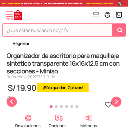
¿Qué estás buscando hoy? 🔍
Regresar
TÉRMINOS MÁS BUSCADOS
Organizador de escritorio para maquillaje
1
.
peluches
sintético transparente 16x16x12.5 cm con
2
.
hello kitty
secciones - Miniso
3
.
bt21s
Referencia
:
2027173010108
4
.
chiikawas
S/
19
.
90
7
5
.
my melody
6
.
harry potter
7
.
tomatodo
8
.
stitch