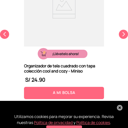
¡Llévatelo ahora!
Organizador de tela cuadrado con tapa
colección cool and cozy - Miniso
S/
24
.
90
A MI BOLSA
Utilizamos cookies para mejorar su experiencia. Revisa
nuestras
Política de privacidad
y
Política de cookies
.