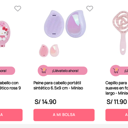
hora!
¡Llévatelo ahora!
¡L
abello con
Peine para cabello portátil
Cepillo par
tético rosa 9
sintético 6.5x9 cm - Miniso
suaves en f
largo - Mini
S/
14
.
90
S/
11
.
90
SA
A MI BOLSA
A