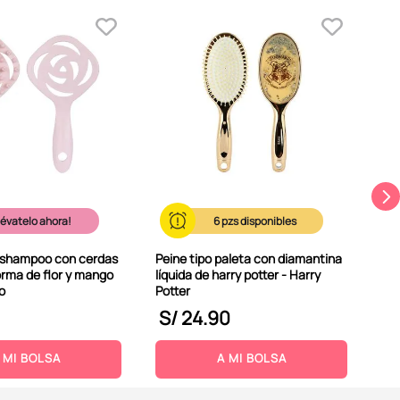
P
Cep
sea
We
lévatelo ahora!
6
a shampoo con cerdas
Peine tipo paleta con diamantina
orma de flor y mango
líquida de harry potter - Harry
so
Potter
S/
24
.
90
S
 MI BOLSA
A MI BOLSA