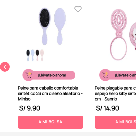
¡Llévatelo ahora!
¡Llévatelo a
Peine para cabello comfortable
Peine plegable para c
sintético 23 cm diseño aleatorio -
espejo hello kitty sin
Miniso
cm - Sanrio
S/
9
.
90
S/
14
.
90
A MI BOLSA
A MI BOL