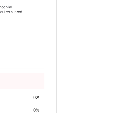
mochila!
quí en Miniso!
0%
0%