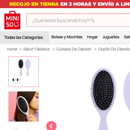
¿Qué estás buscando hoy? 🔍
TÉRMINOS MÁS BUSCADOS
Bolsas y Mochilas
Hogar
Juguetes
Sal
1
.
peluches
Salud Y Belleza
Cuidado De Cabello
Cepillo De Cabell
2
.
hello kitty
3
.
bt21s
4
.
chiikawas
5
.
my melody
6
.
harry potter
7
.
tomatodo
8
.
stitch
9
.
peluche