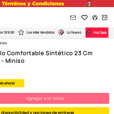
or S/9.90
Los Más Vendidos
Lo Nuevo
Hot Sale
iniso
llo Comfortable Sintético 23 Cm
 - Miniso
elo ahora!
Agregar a mi bolsa
 disponibilidad y opciones de entrega