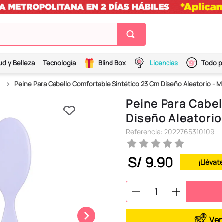
ud y Belleza
Tecnología
Blind Box
Licencias
Todo p
o
Peine Para Cabello Comfortable Sintético 23 Cm Diseño Aleatorio - M
Peine Para Cabe
Diseño Aleatorio
Referencia
:
2022765310109
S/
9
.
90
¡Llévat
Ver