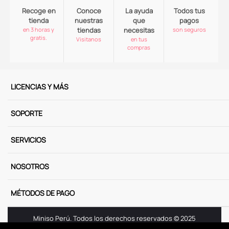
Recoge en
Conoce
La ayuda
Todos tus
tienda
nuestras
que
pagos
en 3 horas y
tiendas
necesitas
son seguros
gratis.
Visitanos
en tus
compras
LICENCIAS Y MÁS
SOPORTE
SERVICIOS
NOSOTROS
MÉTODOS DE PAGO
Miniso Perú. Todos los derechos reservados © 2025