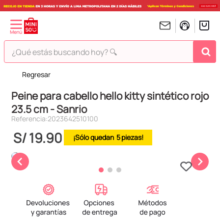
¿Qué estás buscando hoy? 🔍
Regresar
TÉRMINOS MÁS BUSCADOS
Peine para cabello hello kitty sintético rojo
1
.
peluches
23.5 cm - Sanrio
2
.
hello kitty
Referencia
:
2023642510100
3
.
bt21s
S/
19
.
90
5
4
.
chiikawas
5
.
my melody
6
.
harry potter
7
.
tomatodo
8
.
stitch