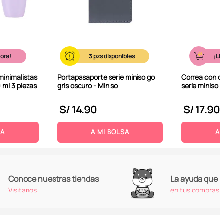
hora!
3
¡L
 minimalistas
Portapasaporte serie miniso go
Correa con 
0 ml 3 piezas
gris oscuro - Miniso
serie miniso
S/
14
.
90
S/
17
.
90
SA
A MI BOLSA
A
Conoce nuestras tiendas
La ayuda que
Visitanos
en tus compras