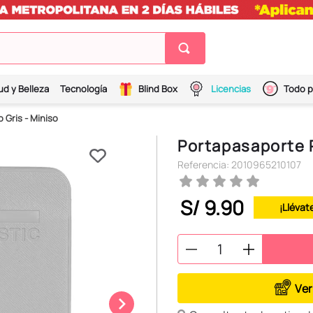
ud y Belleza
Tecnología
Blind Box
Licencias
Todo p
Gris - Miniso
Portapasaporte 
Referencia
:
2010965210107
S/
9
.
90
¡Llévat
Ver