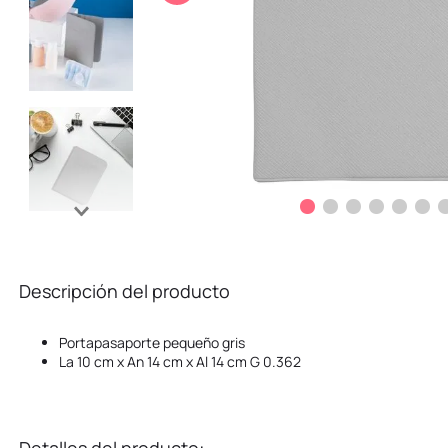
10
.
kuromi
Descripción del producto
Portapasaporte pequeño gris
La 10 cm x An 14 cm x Al 14 cm G 0.362