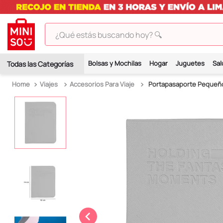
¿Qué estás buscando hoy? 🔍
TÉRMINOS MÁS BUSCADOS
Bolsas y Mochilas
Hogar
Juguetes
Sal
1
.
peluches
Viajes
Accesorios Para Viaje
Portapasaporte Pequeño 
2
.
hello kitty
3
.
bt21s
4
.
chiikawas
5
.
my melody
6
.
harry potter
7
.
tomatodo
8
.
stitch
9
.
peluche