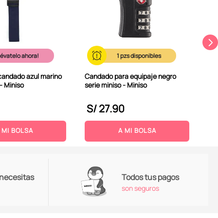
lévatelo ahora!
1
candado azul marino
Candado para equipaje negro
 - Miniso
serie miniso - Miniso
S/
27
.
90
S
 MI BOLSA
A MI BOLSA
 necesitas
Todos tus pagos
son seguros