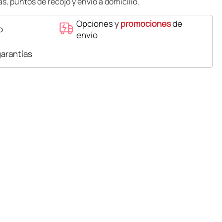
s, puntos de recojo y envío a domicilio.
Opciones y
promociones
de
o
envío
garantías