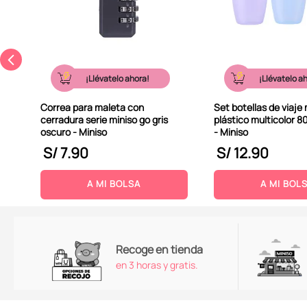
¡Llévatelo ahora!
¡Llévatelo a
Correa para maleta con
Set botellas de viaje
cerradura serie miniso go gris
plástico multicolor 8
oscuro - Miniso
- Miniso
S/
7
.
90
S/
12
.
90
A MI BOLSA
A MI BOL
Recoge en tienda
en 3 horas y gratis.